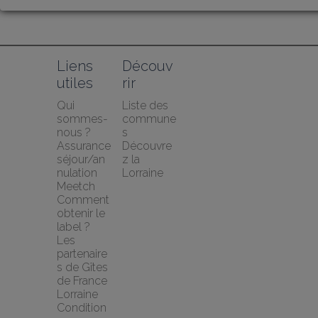
Liens 
Découv
utiles
rir
Qui 
Liste des 
sommes-
commune
nous ?
s
Assurance 
Découvre
séjour/an
z la 
nulation 
Lorraine
Meetch
Comment 
obtenir le 
label ?
Les 
partenaire
s de Gîtes 
de France 
Lorraine
Condition