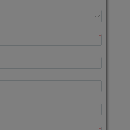
*
*
*
*
*