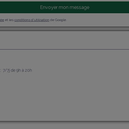
Envoyer mon message
vée
et les
conditions d'utilisation
de Google.
j
  7/7j de 9h à 20h