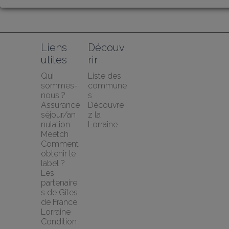
Liens 
Découv
utiles
rir
Qui 
Liste des 
sommes-
commune
nous ?
s
Assurance 
Découvre
séjour/an
z la 
nulation 
Lorraine
Meetch
Comment 
obtenir le 
label ?
Les 
partenaire
s de Gîtes 
de France 
Lorraine
Condition