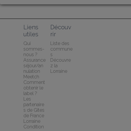
Liens 
Découv
utiles
rir
Qui 
Liste des 
sommes-
commune
nous ?
s
Assurance 
Découvre
séjour/an
z la 
nulation 
Lorraine
Meetch
Comment 
obtenir le 
label ?
Les 
partenaire
s de Gîtes 
de France 
Lorraine
Condition