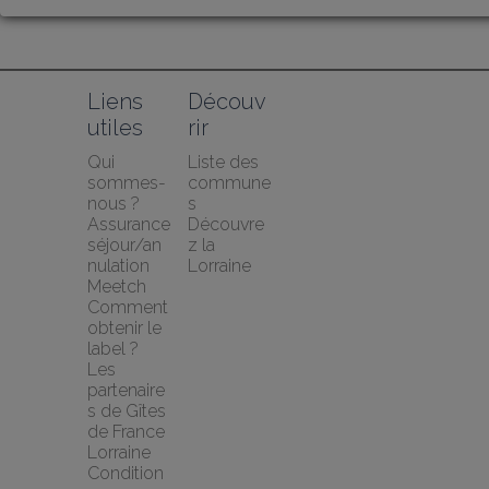
Liens 
Découv
utiles
rir
Qui 
Liste des 
sommes-
commune
nous ?
s
Assurance 
Découvre
séjour/an
z la 
nulation 
Lorraine
Meetch
Comment 
obtenir le 
label ?
Les 
partenaire
s de Gîtes 
de France 
Lorraine
Condition