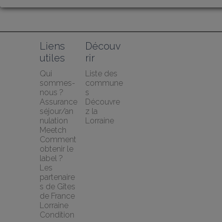
Liens 
Découv
utiles
rir
Qui 
Liste des 
sommes-
commune
nous ?
s
Assurance 
Découvre
séjour/an
z la 
nulation 
Lorraine
Meetch
Comment 
obtenir le 
label ?
Les 
partenaire
s de Gîtes 
de France 
Lorraine
Condition