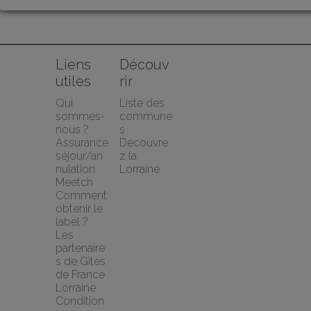
Liens 
Découv
utiles
rir
Qui 
Liste des 
sommes-
commune
nous ?
s
Assurance 
Découvre
séjour/an
z la 
nulation 
Lorraine
Meetch
Comment 
obtenir le 
label ?
Les 
partenaire
s de Gîtes 
de France 
Lorraine
Condition