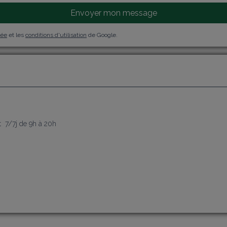
Envoyer mon message
vée
et les
conditions d'utilisation
de Google.
j
  7/7j de 9h à 20h