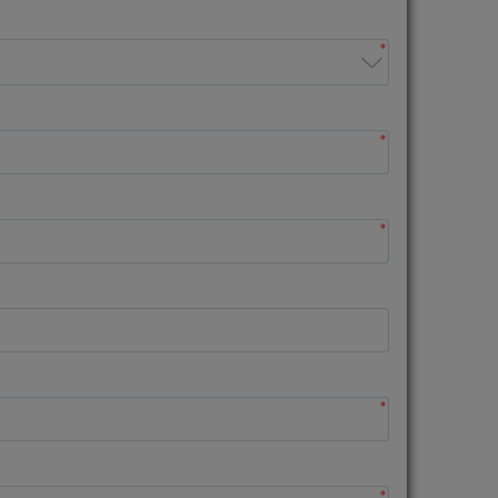
*
*
*
*
*