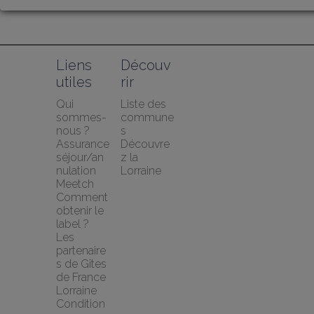
Liens 
Découv
utiles
rir
Qui 
Liste des 
sommes-
commune
nous ?
s
Assurance 
Découvre
séjour/an
z la 
nulation 
Lorraine
Meetch
Comment 
obtenir le 
label ?
Les 
partenaire
s de Gîtes 
de France 
Lorraine
Condition