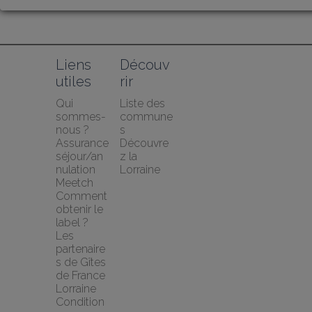
Liens 
Découv
utiles
rir
Qui 
Liste des 
sommes-
commune
nous ?
s
Assurance 
Découvre
séjour/an
z la 
nulation 
Lorraine
Meetch
Comment 
obtenir le 
label ?
Les 
partenaire
s de Gîtes 
de France 
Lorraine
Condition