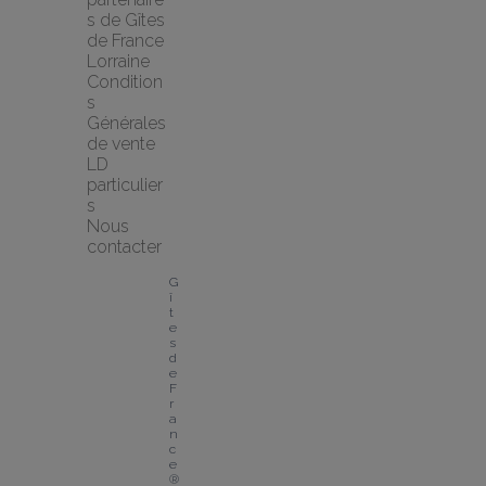
s de Gîtes 
de France 
Lorraine
Condition
s 
Générales 
de vente 
LD 
particulier
s
Nous 
contacter
G
î
t
e
s 
d
e 
F
r
a
n
c
e
® 