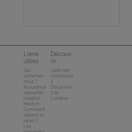
Liens 
Découv
utiles
rir
Qui 
Liste des 
sommes-
commune
nous ?
s
Assurance 
Découvre
séjour/an
z la 
nulation 
Lorraine
Meetch
Comment 
obtenir le 
label ?
Les 
partenaire