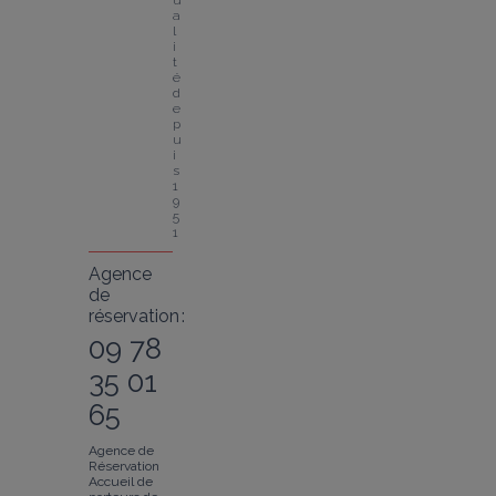
u
a
l
i
t
é 
d
e
p
u
i
s 
1
9
5
1
Agence
de
réservation :
09 78
35 01
65
Agence de
Réservation
Accueil de