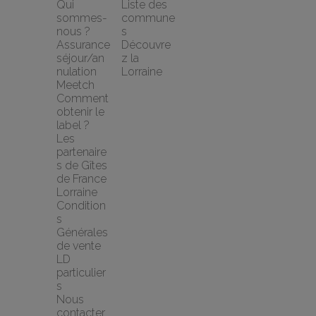
Qui 
Liste des 
sommes-
commune
nous ?
s
Assurance 
Découvre
séjour/an
z la 
nulation 
Lorraine
Meetch
Comment 
obtenir le 
label ?
Les 
partenaire
s de Gîtes 
de France 
Lorraine
Condition
s 
Générales 
de vente 
LD 
particulier
s
Nous 
contacter