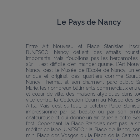
Le Pays de Nancy
Entre Art Nouveau et Place Stanislas, inscri
l’UNESCO, Nancy détient des attraits touristi
importants. Mais n’oublions pas les bergamotes 
sûr ! Il est difficile d’en manger qu’une… L’Art Nouv
Nancy, c’est le Musée de l’Ecole de Nancy, un en
unique et original, des quartiers comme Saurup
Nancy Thermal et son charment parc public Sa
Marie, les nombreux bâtiments commerciaux entre 
et cœur de ville, des maisons atypiques dans tou
ville centre, la Collection Daum au Musée des B
Arts… Mais c’est surtout, la célèbre Place Stanisla
impressionne par sa beauté ou par son ambi
chaleureuse et qui donne un air italien à cette Bel
l’est. Cependant, la Place Stanislas n’est pas la se
mériter ce label UNESCO : la Place d’Alliance, sor
mini Place des Vosges ou la Place de la Carrière 