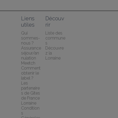
Liens 
Découv
utiles
rir
Qui 
Liste des 
sommes-
commune
nous ?
s
Assurance 
Découvre
séjour/an
z la 
nulation 
Lorraine
Meetch
Comment 
obtenir le 
label ?
Les 
partenaire
s de Gîtes 
de France 
Lorraine
Condition
s 