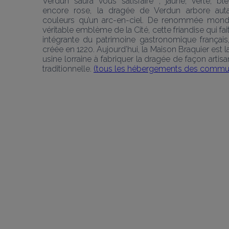
Verdun saura vous satisfaire ; jaune, verte, bl
encore rose, la dragée de Verdun arbore auta
couleurs qu’un arc-en-ciel. De renommée mondia
véritable emblème de la Cité, cette friandise qui fait 
intégrante du patrimoine gastronomique français,
créée en 1220. Aujourd’hui, la Maison Braquier est la
usine lorraine à fabriquer la dragée de façon artisan
traditionnelle. 
(tous les hébergements des commu