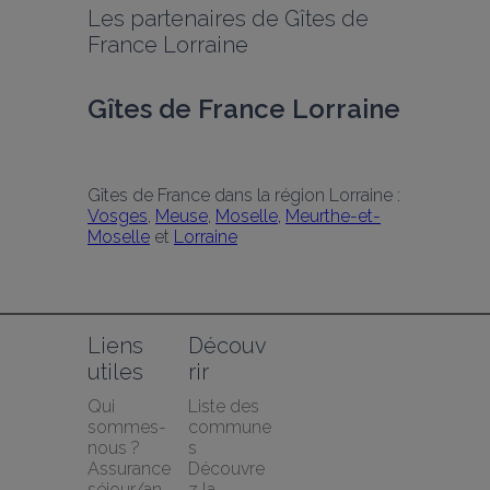
Les partenaires de Gîtes de 
France Lorraine
Gîtes de France Lorraine
Gîtes de France dans la région Lorraine : 
Vosges
, 
Meuse
, 
Moselle,
Meurthe-et-
Moselle
 et 
Lorraine
Liens 
Découv
utiles
rir
Qui 
Liste des 
sommes-
commune
nous ?
s
Assurance 
Découvre
séjour/an
z la 