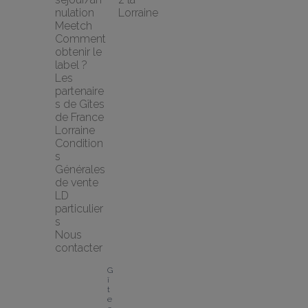
nulation 
Lorraine
Meetch
Comment 
obtenir le 
label ?
Les 
partenaire
s de Gîtes 
de France 
Lorraine
Condition
s 
Générales 
de vente 
LD 
particulier
s
Nous 
contacter
G
î
t
e