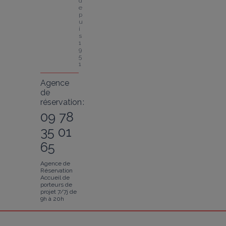
d
e
p
u
i
s 
1
9
5
1
Agence
de
réservation :
09 78
35 01
65
Agence de
Réservation
Accueil de
porteurs de
projet 7/7j de
9h à 20h