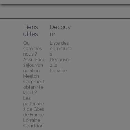
Liens 
Découv
utiles
rir
Qui 
Liste des 
sommes-
commune
nous ?
s
Assurance 
Découvre
séjour/an
z la 
nulation 
Lorraine
Meetch
Comment 
obtenir le 
label ?
Les 
partenaire
s de Gîtes 
de France 
Lorraine
Condition