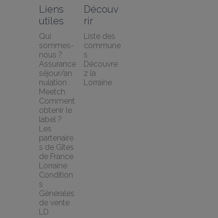
Liens 
Découv
utiles
rir
Qui 
Liste des 
sommes-
commune
nous ?
s
Assurance 
Découvre
séjour/an
z la 
nulation 
Lorraine
Meetch
Comment 
obtenir le 
label ?
Les 
partenaire
s de Gîtes 
de France 
Lorraine
Condition
s 
Générales 
de vente 
LD 