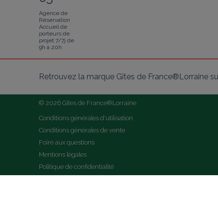
Agence de
Réservation
Accueil de
porteurs de
projet 7/7j de
9h à 20h
Retrouvez la marque Gîtes de France®Lorraine su
© 2026 Gîtes de France®Lorraine
Conditions générales d'utilisation
Conditions générales de vente
Foire aux questions
Mentions légales
Politique de confidentialité