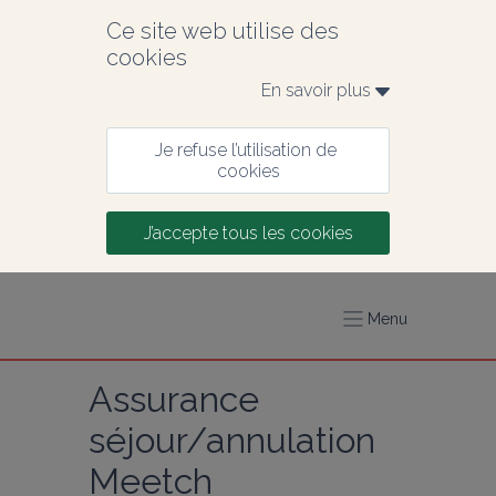
Ce site web utilise des 
cookies
En savoir plus 
Je refuse l’utilisation de 
cookies
J’accepte tous les cookies
Menu
Assurance 
séjour/annulation 
Meetch