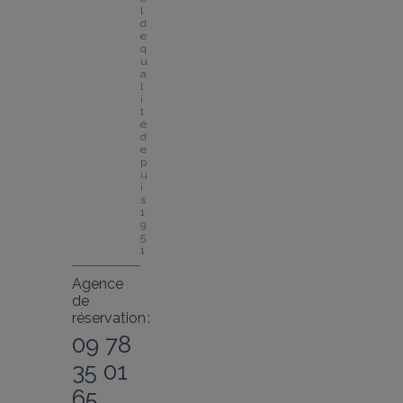
l 
d
e 
q
u
a
l
i
t
é 
d
e
p
u
i
s 
1
9
5
1
Agence
de
réservation :
09 78
35 01
65