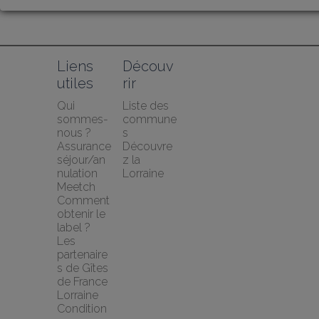
Liens 
Découv
utiles
rir
Qui 
Liste des 
sommes-
commune
nous ?
s
Assurance 
Découvre
séjour/an
z la 
nulation 
Lorraine
Meetch
Comment 
obtenir le 
label ?
Les 
partenaire
s de Gîtes 
de France 
Lorraine
Condition