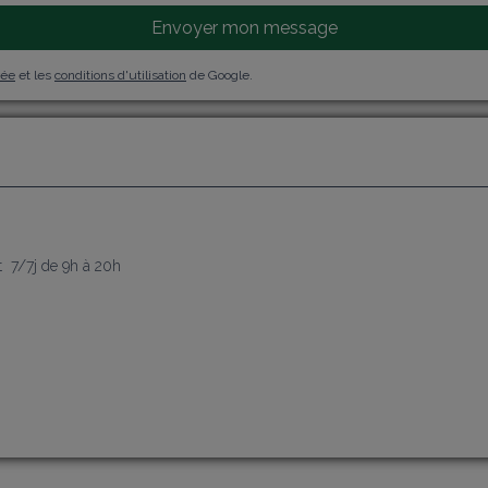
Envoyer mon message
vée
et les
conditions d'utilisation
de Google.
j
  7/7j de 9h à 20h