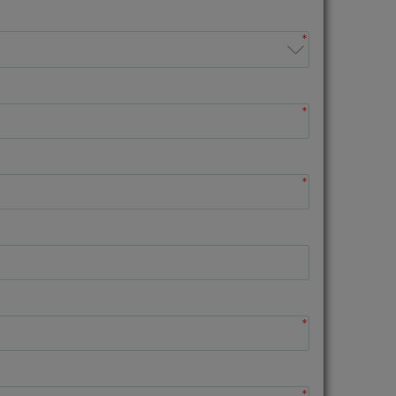
*
*
*
*
*