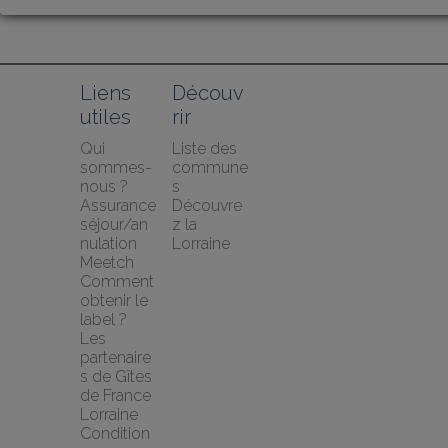
Liens 
Découv
utiles
rir
Qui 
Liste des 
sommes-
commune
nous ?
s
Assurance 
Découvre
séjour/an
z la 
nulation 
Lorraine
Meetch
Comment 
obtenir le 
label ?
Les 
partenaire
s de Gîtes 
de France 
Lorraine
Condition