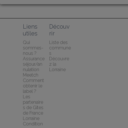
Liens 
Découv
utiles
rir
Qui 
Liste des 
sommes-
commune
nous ?
s
Assurance 
Découvre
séjour/an
z la 
nulation 
Lorraine
Meetch
Comment 
obtenir le 
label ?
Les 
partenaire
s de Gîtes 
de France 
Lorraine
Condition