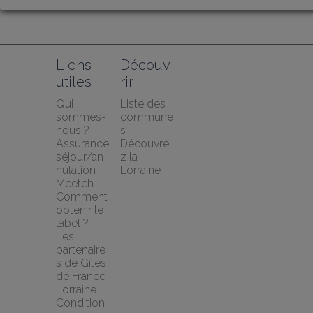
Liens 
Découv
utiles
rir
Qui 
Liste des 
sommes-
commune
nous ?
s
Assurance 
Découvre
séjour/an
z la 
nulation 
Lorraine
Meetch
Comment 
obtenir le 
label ?
Les 
partenaire
s de Gîtes 
de France 
Lorraine
Condition