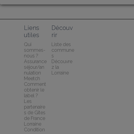
Liens 
Découv
utiles
rir
Qui 
Liste des 
sommes-
commune
nous ?
s
Assurance 
Découvre
séjour/an
z la 
nulation 
Lorraine
Meetch
Comment 
obtenir le 
label ?
Les 
partenaire
s de Gîtes 
de France 
Lorraine
Condition