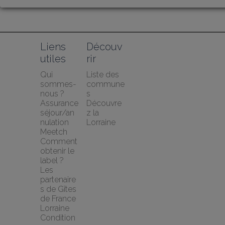
Liens 
Découv
utiles
rir
Qui 
Liste des 
sommes-
commune
nous ?
s
Assurance 
Découvre
séjour/an
z la 
nulation 
Lorraine
Meetch
Comment 
obtenir le 
label ?
Les 
partenaire
s de Gîtes 
de France 
Lorraine
Condition