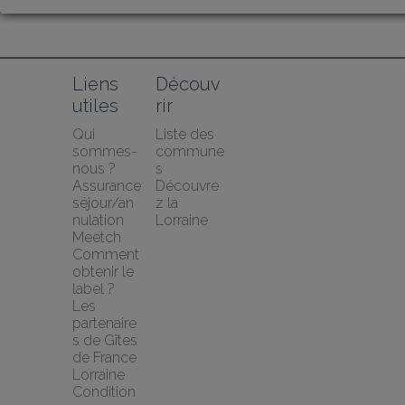
Liens 
Découv
utiles
rir
Qui 
Liste des 
sommes-
commune
nous ?
s
Assurance 
Découvre
séjour/an
z la 
nulation 
Lorraine
Meetch
Comment 
obtenir le 
label ?
Les 
partenaire
s de Gîtes 
de France 
Lorraine
Condition