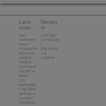
Liens 
Découv
utiles
rir
Qui 
Liste des 
sommes-
commune
nous ?
s
Assurance 
Découvre
séjour/an
z la 
nulation 
Lorraine
Meetch
Comment 
obtenir le 
label ?
Les 
partenaire
s de Gîtes 
de France 
Lorraine
Condition