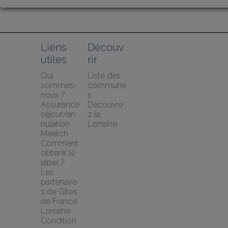
Liens 
Découv
utiles
rir
Qui 
Liste des 
sommes-
commune
nous ?
s
Assurance 
Découvre
séjour/an
z la 
nulation 
Lorraine
Meetch
Comment 
obtenir le 
label ?
Les 
partenaire
s de Gîtes 
de France 
Lorraine
Condition