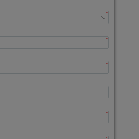
*
*
*
*
*