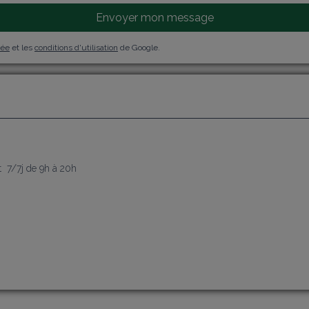
Envoyer mon message
vée
et les
conditions d'utilisation
de Google.
j
  7/7j de 9h à 20h