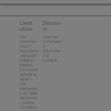
Liens 
Découv
utiles
rir
Qui 
Liste des 
sommes-
commune
nous ?
s
Assurance 
Découvre
séjour/an
z la 
nulation 
Lorraine
Meetch
Comment 
obtenir le 
label ?
Les 
partenaire
s de Gîtes 
de France 
Lorraine
Condition