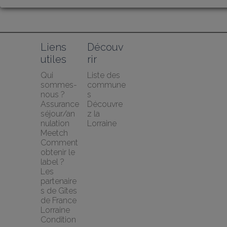
Liens 
Découv
utiles
rir
Qui 
Liste des 
sommes-
commune
nous ?
s
Assurance 
Découvre
séjour/an
z la 
nulation 
Lorraine
Meetch
Comment 
obtenir le 
label ?
Les 
partenaire
s de Gîtes 
de France 
Lorraine
Condition