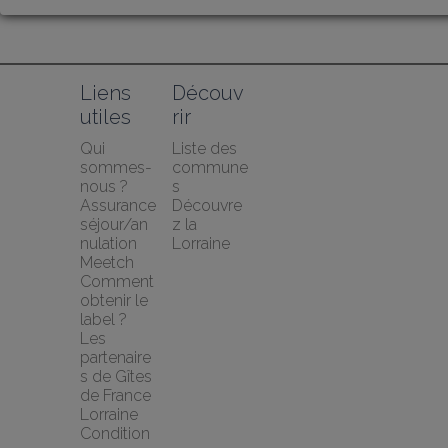
Liens 
Découv
utiles
rir
Qui 
Liste des 
sommes-
commune
nous ?
s
Assurance 
Découvre
séjour/an
z la 
nulation 
Lorraine
Meetch
Comment 
obtenir le 
label ?
Les 
partenaire
s de Gîtes 
de France 
Lorraine
Condition