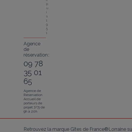
p
u
i
s 
1
9
5
1
Agence
de
réservation :
09 78
35 01
65
Agence de
Réservation
Accueil de
porteurs de
projet 7/7j de
9h à 20h
Retrouvez la marque Gîtes de France®Lorraine su