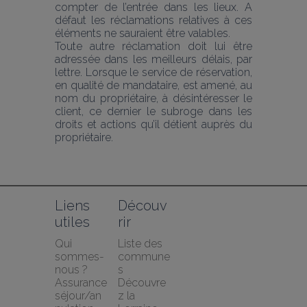
compter de l’entrée dans les lieux. A 
défaut les réclamations relatives à ces 
éléments ne sauraient être valables. 
Toute autre réclamation doit lui être 
adressée dans les meilleurs délais, par 
lettre. Lorsque le service de réservation, 
en qualité de mandataire, est amené, au 
nom du propriétaire, à désintéresser le 
client, ce dernier le subroge dans les 
droits et actions qu’il détient auprès du 
propriétaire.
Liens 
Découv
utiles
rir
Qui 
Liste des 
sommes-
commune
nous ?
s
Assurance 
Découvre
séjour/an
z la 