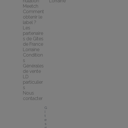
nulation 
Lorraine
Meetch
Comment 
obtenir le 
label ?
Les 
partenaire
s de Gîtes 
de France 
Lorraine
Condition
s 
Générales 
de vente 
LD 
particulier
s
Nous 
contacter
G
î
t
e
s 
d