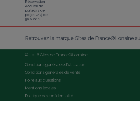
Réservation
Accueil de
porteurs de
projet 7/7j de
9h à 20h
Retrouvez la marque Gîtes de France®Lorraine su
© 2026 Gîtes de France®Lorraine
Conditions générales d'utilisation
Conditions générales de vente
Foire aux questions
Mentions légales
Politique de confidentialité