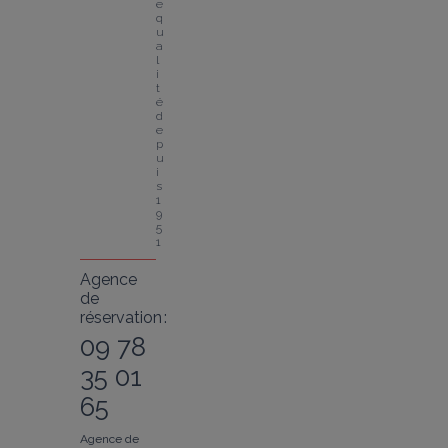
e 
q
u
a
l
i
t
é 
d
e
p
u
i
s 
1
9
5
1
Agence
de
réservation :
09 78
35 01
65
Agence de