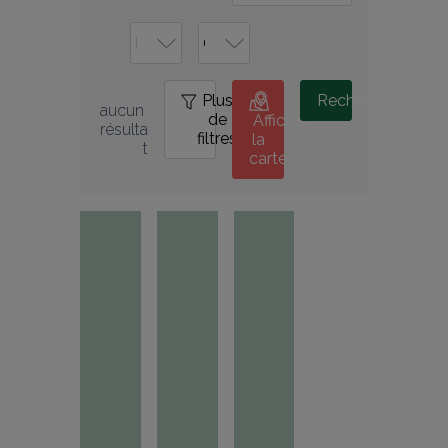
Plus
0
Rechercher
aucun 
de
Afficher
résulta
filtres
la
t
carte