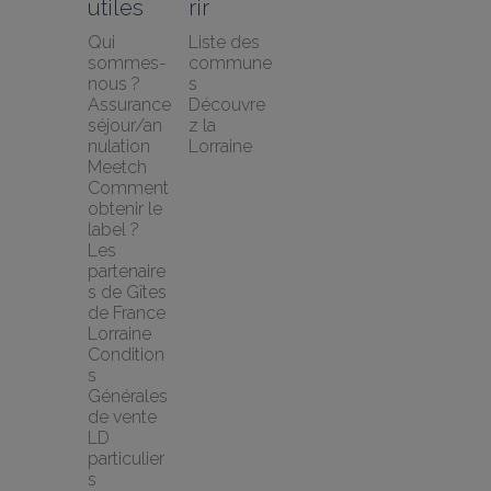
utiles
rir
Qui 
Liste des 
sommes-
commune
nous ?
s
Assurance 
Découvre
séjour/an
z la 
nulation 
Lorraine
Meetch
Comment 
obtenir le 
label ?
Les 
partenaire
s de Gîtes 
de France 
Lorraine
Condition
s 
Générales 
de vente 
LD 
particulier
s