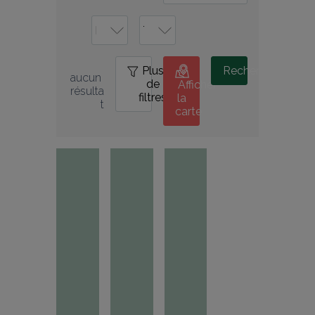
Plus
0
Rechercher
aucun 
de
Afficher
résulta
filtres
la
t
carte