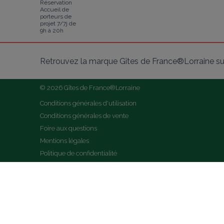
Réservation
Accueil de
porteurs de
projet 7/7j de
9h à 20h
Retrouvez la marque Gîtes de France®Lorraine su
© 2026 Gîtes de France®Lorraine
Conditions générales d'utilisation
Conditions générales de vente
Foire aux questions
Mentions légales
Politique de confidentialité