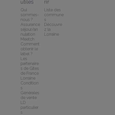
utiles
rir
Qui 
Liste des 
sommes-
commune
nous ?
s
Assurance 
Découvre
séjour/an
z la 
nulation 
Lorraine
Meetch
Comment 
obtenir le 
label ?
Les 
partenaire
s de Gîtes 
de France 
Lorraine
Condition
s 
Générales 
de vente 
LD 
particulier
s