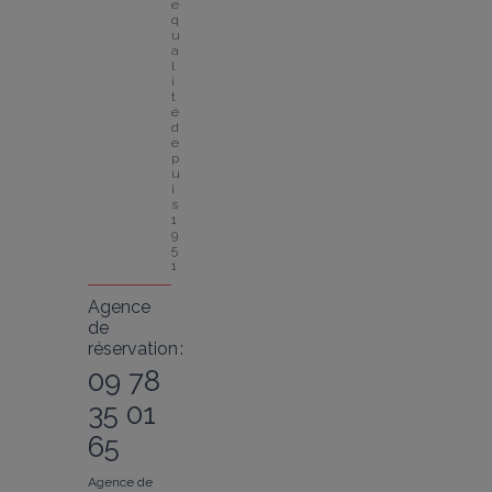
e 
q
u
a
l
i
t
é 
d
e
p
u
i
s 
1
9
5
1
Agence
de
réservation :
09 78
35 01
65
Agence de