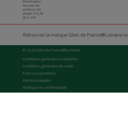
Réservation
Accueil de
porteurs de
projet 7/7j de
9h à 20h
Retrouvez la marque Gîtes de France®Lorraine su
© 2026 Gîtes de France®Lorraine
Conditions générales d'utilisation
Conditions générales de vente
Foire aux questions
Mentions légales
Politique de confidentialité