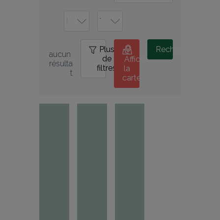
Plus
0
Rechercher
aucun 
de
Afficher
résulta
filtres
la
t
carte