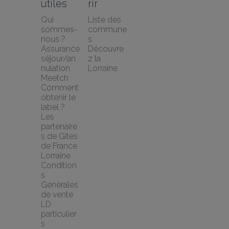
utiles
rir
Qui 
Liste des 
sommes-
commune
nous ?
s
Assurance 
Découvre
séjour/an
z la 
nulation 
Lorraine
Meetch
Comment 
obtenir le 
label ?
Les 
partenaire
s de Gîtes 
de France 
Lorraine
Condition
s 
Générales 
de vente 
LD 
particulier
s