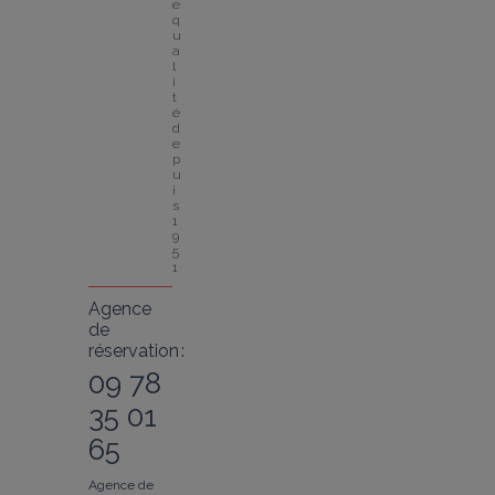
e 
q
u
a
l
i
t
é 
d
e
p
u
i
s 
1
9
5
1
Agence
de
réservation :
09 78
35 01
65
Agence de