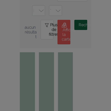
Plus
0
Rechercher
aucun 
de
Afficher
résulta
filtres
la
t
carte