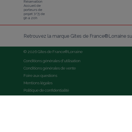
Réservation
Accueil de
porteurs de
projet 7/7j de
9h à 20h
Retrouvez la marque Gîtes de France®Lorraine su
© 2026 Gîtes de France®Lorraine
Conditions générales d'utilisation
Conditions générales de vente
Foire aux questions
Mentions légales
Politique de confidentialité