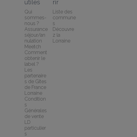
utiles
rir
Qui 
Liste des 
sommes-
commune
nous ?
s
Assurance 
Découvre
séjour/an
z la 
nulation 
Lorraine
Meetch
Comment 
obtenir le 
label ?
Les 
partenaire
s de Gîtes 
de France 
Lorraine
Condition
s 
Générales 
de vente 
LD 
particulier
s