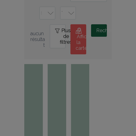
Plus
0
Rechercher
aucun 
de
Afficher
résulta
filtres
la
t
carte