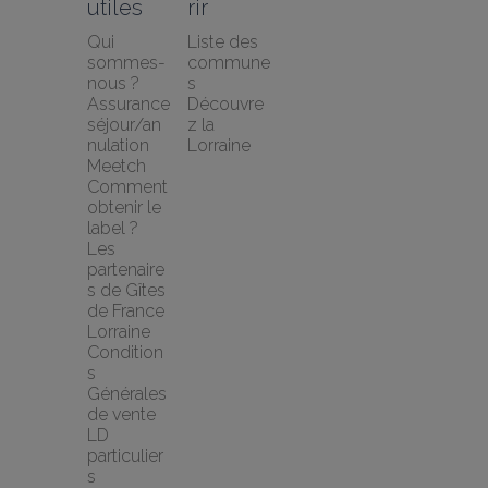
utiles
rir
Qui 
Liste des 
sommes-
commune
nous ?
s
Assurance 
Découvre
séjour/an
z la 
nulation 
Lorraine
Meetch
Comment 
obtenir le 
label ?
Les 
partenaire
s de Gîtes 
de France 
Lorraine
Condition
s 
Générales 
de vente 
LD 
particulier
s