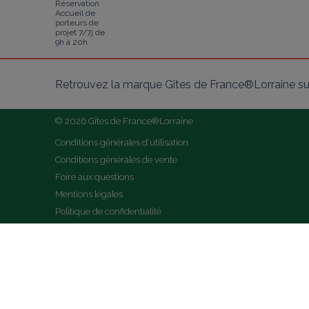
Réservation
Accueil de
porteurs de
projet 7/7j de
9h à 20h
Retrouvez la marque Gîtes de France®Lorraine su
© 2026 Gîtes de France®Lorraine
Conditions générales d'utilisation
Conditions générales de vente
Foire aux questions
Mentions légales
Politique de confidentialité