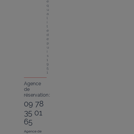
e 
q
u
a
l
i
t
é 
d
e
p
u
i
s 
1
9
5
1
Agence
de
réservation :
09 78
35 01
65
Agence de