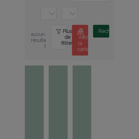
Plus
0
Rechercher
aucun 
de
Afficher
résulta
filtres
la
t
carte