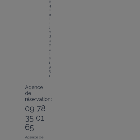
e 
q
u
a
l
i
t
é 
d
e
p
u
i
s 
1
9
5
1
Agence
de
réservation :
09 78
35 01
65
Agence de