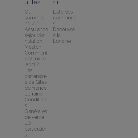
utiles
rir
Qui 
Liste des 
sommes-
commune
nous ?
s
Assurance 
Découvre
séjour/an
z la 
nulation 
Lorraine
Meetch
Comment 
obtenir le 
label ?
Les 
partenaire
s de Gîtes 
de France 
Lorraine
Condition
s 
Générales 
de vente 
LD 
particulier
s