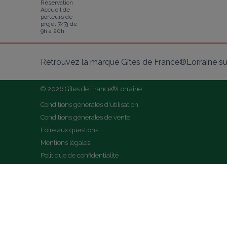
Réservation
Accueil de
porteurs de
projet 7/7j de
9h à 20h
Retrouvez la marque Gîtes de France®Lorraine su
© 2026 Gîtes de France®Lorraine
Conditions générales d'utilisation
Conditions générales de vente
Foire aux questions
Mentions légales
Politique de confidentialité