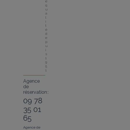
e 
q
u
a
l
i
t
é 
d
e
p
u
i
s 
1
9
5
1
Agence
de
réservation :
09 78
35 01
65
Agence de