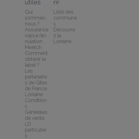
utiles
rir
Qui 
Liste des 
sommes-
commune
nous ?
s
Assurance 
Découvre
séjour/an
z la 
nulation 
Lorraine
Meetch
Comment 
obtenir le 
label ?
Les 
partenaire
s de Gîtes 
de France 
Lorraine
Condition
s 
Générales 
de vente 
LD 
particulier
s