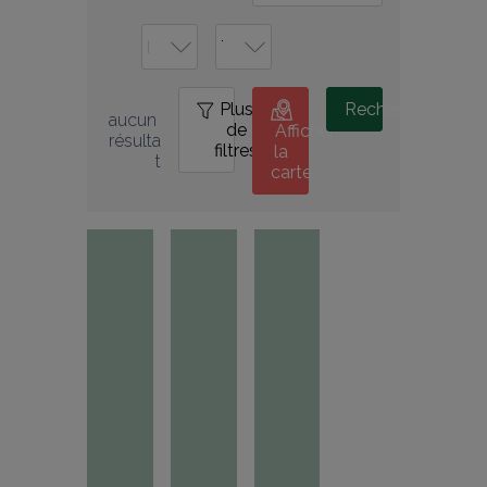
Plus
0
Rechercher
aucun 
de
Afficher
résulta
filtres
la
t
carte