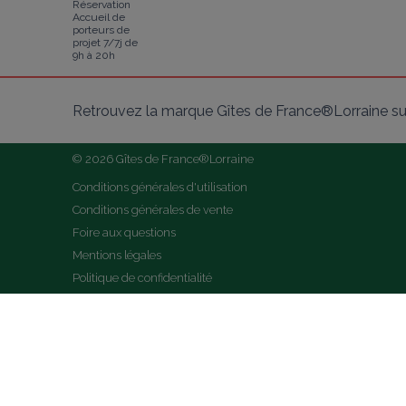
Réservation
Accueil de
porteurs de
projet 7/7j de
9h à 20h
Retrouvez la marque Gîtes de France®Lorraine su
© 2026 Gîtes de France®Lorraine
Conditions générales d'utilisation
Conditions générales de vente
Foire aux questions
Mentions légales
Politique de confidentialité