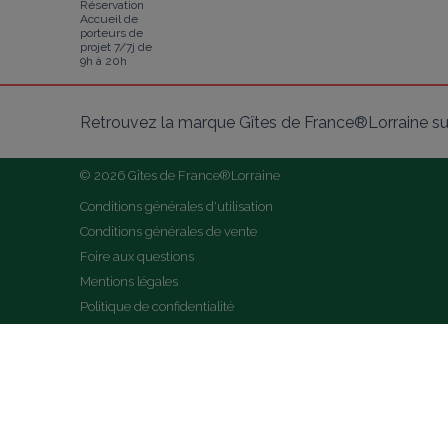
Réservation
Accueil de
porteurs de
projet 7/7j de
9h à 20h
Retrouvez la marque Gîtes de France®Lorraine su
© 2026 Gîtes de France®Lorraine
Conditions générales d'utilisation
Conditions générales de vente
Foire aux questions
Mentions légales
Politique de confidentialité