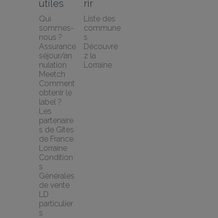
utiles
rir
Qui 
Liste des 
sommes-
commune
nous ?
s
Assurance 
Découvre
séjour/an
z la 
nulation 
Lorraine
Meetch
Comment 
obtenir le 
label ?
Les 
partenaire
s de Gîtes 
de France 
Lorraine
Condition
s 
Générales 
de vente 
LD 
particulier
s