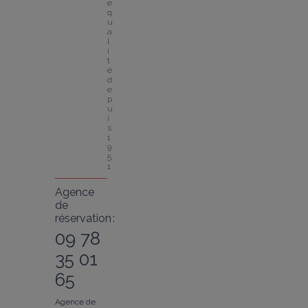
e 
q
u
a
l
i
t
é 
d
e
p
u
i
s 
1
9
5
1
Agence
de
réservation :
09 78
35 01
65
Agence de