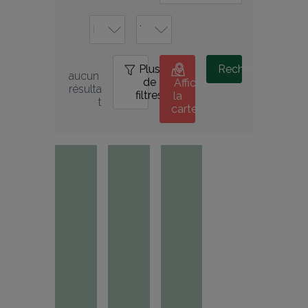
Plus
0
Rechercher
aucun 
de
Afficher
résulta
filtres
la
t
carte