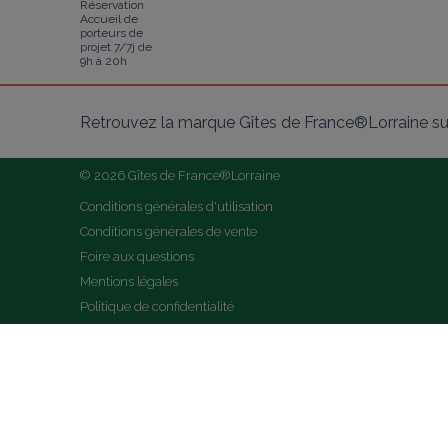
Réservation
Accueil de
porteurs de
projet 7/7j de
9h à 20h
Retrouvez la marque Gîtes de France®Lorraine su
© 2026 Gîtes de France®Lorraine
Conditions générales d'utilisation
Conditions générales de vente
Foire aux questions
Mentions légales
Politique de confidentialité