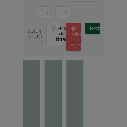
Plus
0
Rechercher
aucun 
de
Afficher
résulta
filtres
la
t
carte