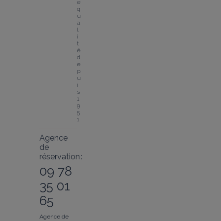
e 
q
u
a
l
i
t
é 
d
e
p
u
i
s 
1
9
5
1
Agence
de
réservation :
09 78
35 01
65
Agence de