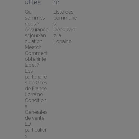
utiles
rir
Qui 
Liste des 
sommes-
commune
nous ?
s
Assurance 
Découvre
séjour/an
z la 
nulation 
Lorraine
Meetch
Comment 
obtenir le 
label ?
Les 
partenaire
s de Gîtes 
de France 
Lorraine
Condition
s 
Générales 
de vente 
LD 
particulier
s