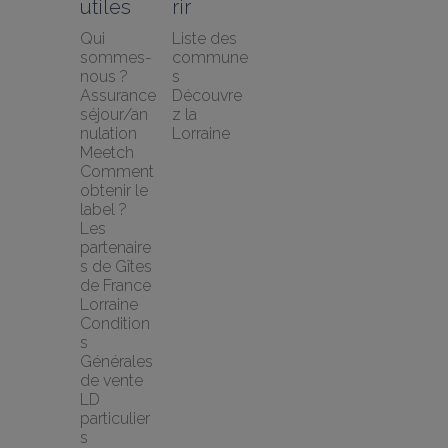
utiles
rir
Qui 
Liste des 
sommes-
commune
nous ?
s
Assurance 
Découvre
séjour/an
z la 
nulation 
Lorraine
Meetch
Comment 
obtenir le 
label ?
Les 
partenaire
s de Gîtes 
de France 
Lorraine
Condition
s 
Générales 
de vente 
LD 
particulier
s