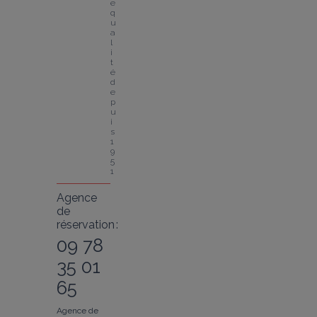
e 
q
u
a
l
i
t
é 
d
e
p
u
i
s 
1
9
5
1
Agence
de
réservation :
09 78
35 01
65
Agence de