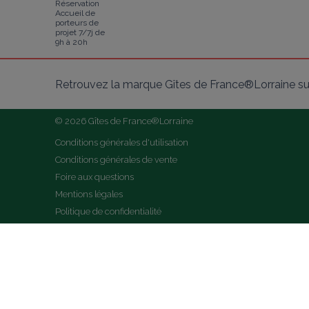
Réservation
Accueil de
porteurs de
projet 7/7j de
9h à 20h
Retrouvez la marque Gîtes de France®Lorraine su
© 2026 Gîtes de France®Lorraine
Conditions générales d'utilisation
Conditions générales de vente
Foire aux questions
Mentions légales
Politique de confidentialité