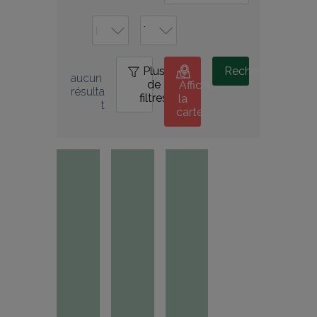
Plus
0
Rechercher
aucun 
de
Afficher
résulta
filtres
la
t
carte