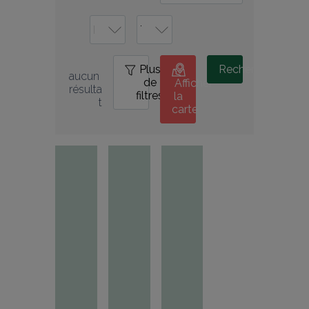
Plus
0
Rechercher
aucun 
de
Afficher
résulta
filtres
la
t
carte