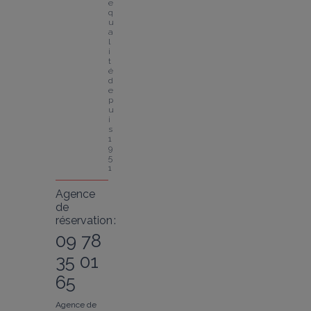
e 
q
u
a
l
i
t
é 
d
e
p
u
i
s 
1
9
5
1
Agence
de
réservation :
09 78
35 01
65
Agence de