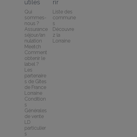
utiles
rir
Qui 
Liste des 
sommes-
commune
nous ?
s
Assurance 
Découvre
séjour/an
z la 
nulation 
Lorraine
Meetch
Comment 
obtenir le 
label ?
Les 
partenaire
s de Gîtes 
de France 
Lorraine
Condition
s 
Générales 
de vente 
LD 
particulier
s