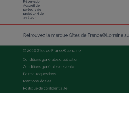
Réservation
Accueil de
porteurs de
projet 7/7j de
9h à 20h
Retrouvez la marque Gîtes de France®Lorraine su
© 2026 Gîtes de France®Lorraine
Conditions générales d'utilisation
Conditions générales de vente
Foire aux questions
Mentions légales
Politique de confidentialité