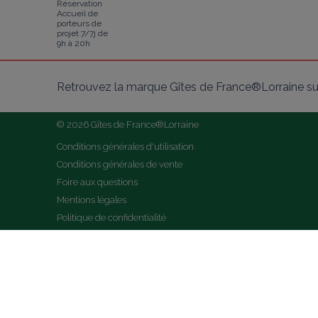
Réservation
Accueil de
porteurs de
projet 7/7j de
9h à 20h
Retrouvez la marque Gîtes de France®Lorraine su
© 2026 Gîtes de France®Lorraine
Conditions générales d'utilisation
Conditions générales de vente
Foire aux questions
Mentions légales
Politique de confidentialité