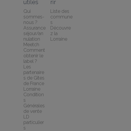
utiles
rir
Qui 
Liste des 
sommes-
commune
nous ?
s
Assurance 
Découvre
séjour/an
z la 
nulation 
Lorraine
Meetch
Comment 
obtenir le 
label ?
Les 
partenaire
s de Gîtes 
de France 
Lorraine
Condition
s 
Générales 
de vente 
LD 
particulier
s