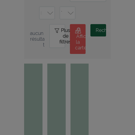
Plus
0
Rechercher
aucun 
de
Afficher
résulta
filtres
la
t
carte