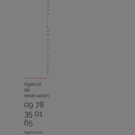
e 
q
u
a
l
i
t
é 
d
e
p
u
i
s 
1
9
5
1
Agence
de
réservation :
09 78
35 01
65
Agence de