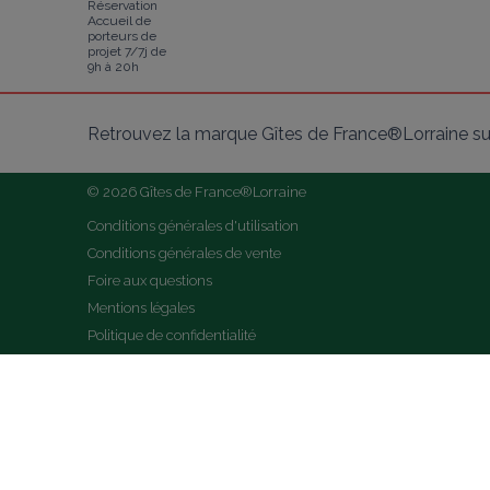
Réservation
Accueil de
porteurs de
projet 7/7j de
9h à 20h
Retrouvez la marque Gîtes de France®Lorraine su
© 2026 Gîtes de France®Lorraine
Conditions générales d'utilisation
Conditions générales de vente
Foire aux questions
Mentions légales
Politique de confidentialité