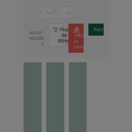
Plus
0
Rechercher
aucun 
de
Afficher
résulta
filtres
la
t
carte