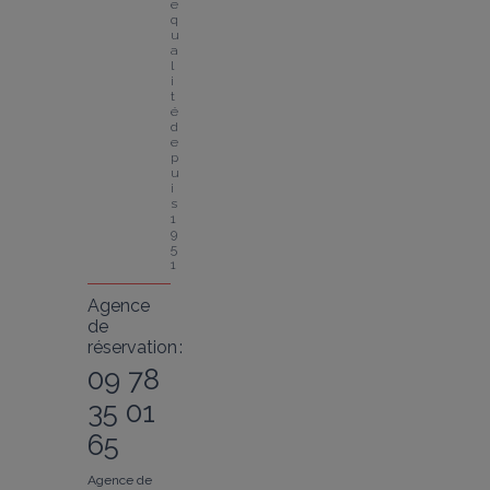
e 
q
u
a
l
i
t
é 
d
e
p
u
i
s 
1
9
5
1
Agence
de
réservation :
09 78
35 01
65
Agence de