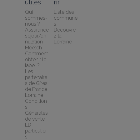
utiles
rir
Qui 
Liste des 
sommes-
commune
nous ?
s
Assurance 
Découvre
séjour/an
z la 
nulation 
Lorraine
Meetch
Comment 
obtenir le 
label ?
Les 
partenaire
s de Gîtes 
de France 
Lorraine
Condition
s 
Générales 
de vente 
LD 
particulier
s