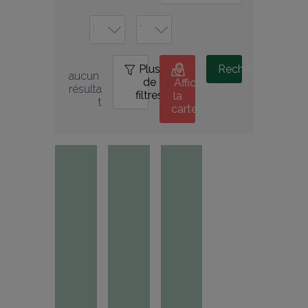
Plus
0
Rechercher
aucun 
de
Afficher
résulta
filtres
la
t
carte