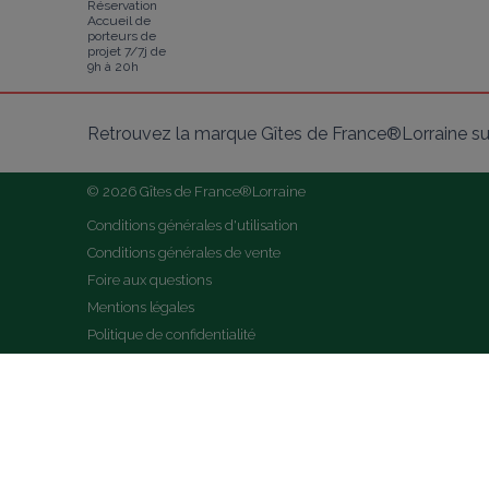
Réservation
Accueil de
porteurs de
projet 7/7j de
9h à 20h
Retrouvez la marque Gîtes de France®Lorraine su
© 2026 Gîtes de France®Lorraine
Conditions générales d'utilisation
Conditions générales de vente
Foire aux questions
Mentions légales
Politique de confidentialité