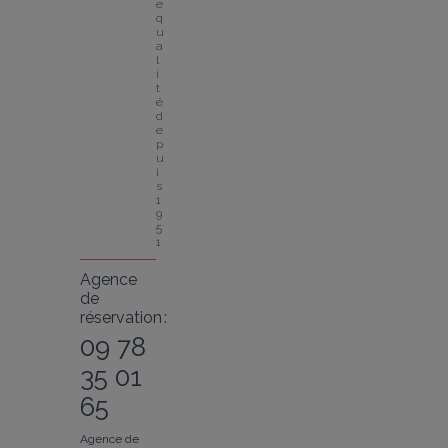
e 
q
u
a
l
i
t
é 
d
e
p
u
i
s 
1
9
5
1
Agence
de
réservation :
09 78
35 01
65
Agence de