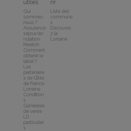
utiles
rir
Qui 
Liste des 
sommes-
commune
nous ?
s
Assurance 
Découvre
séjour/an
z la 
nulation 
Lorraine
Meetch
Comment 
obtenir le 
label ?
Les 
partenaire
s de Gîtes 
de France 
Lorraine
Condition
s 
Générales 
de vente 
LD 
particulier
s