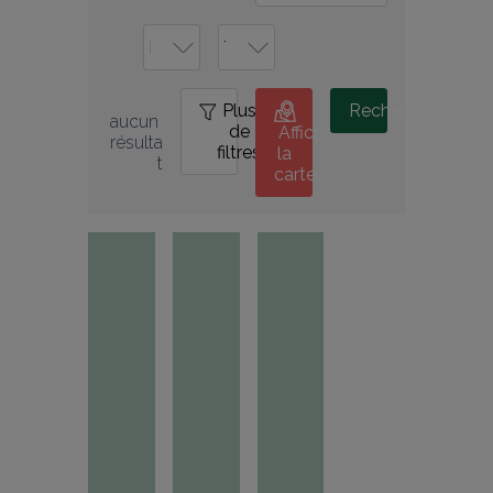
Plus
0
Rechercher
aucun 
de
Afficher
résulta
filtres
la
t
carte