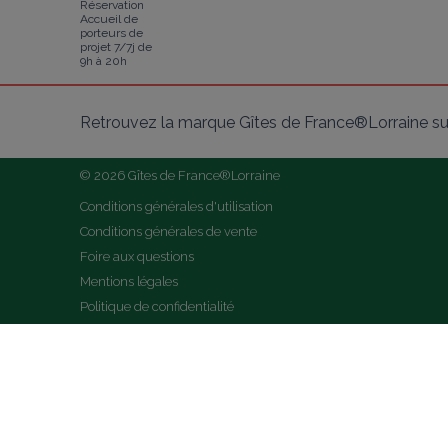
Réservation
Accueil de
porteurs de
projet 7/7j de
9h à 20h
Retrouvez la marque Gîtes de France®Lorraine su
© 2026 Gîtes de France®Lorraine
Conditions générales d'utilisation
Conditions générales de vente
Foire aux questions
Mentions légales
Politique de confidentialité