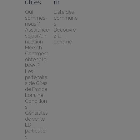
utiles
rir
Qui 
Liste des 
sommes-
commune
nous ?
s
Assurance 
Découvre
séjour/an
z la 
nulation 
Lorraine
Meetch
Comment 
obtenir le 
label ?
Les 
partenaire
s de Gîtes 
de France 
Lorraine
Condition
s 
Générales 
de vente 
LD 
particulier
s