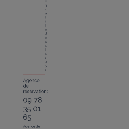
e 
q
u
a
l
i
t
é 
d
e
p
u
i
s 
1
9
5
1
Agence
de
réservation :
09 78
35 01
65
Agence de