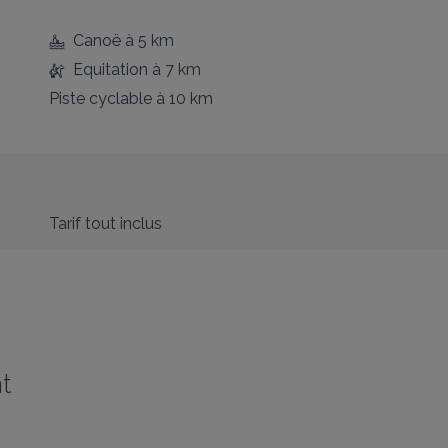
Canoë
à 5 km
Equitation
à 7 km
Piste cyclable
à 10 km
Tarif tout inclus
t