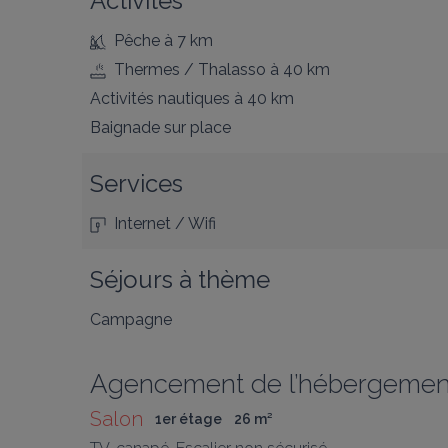
Activités
Pêche
à 7 km
Thermes / Thalasso
à 40 km
Activités nautiques
à 40 km
Baignade
sur place
Services
Internet / Wifi
Séjours à thème
Campagne
Agencement de l’hébergemen
Salon
1er étage
26
 m
²