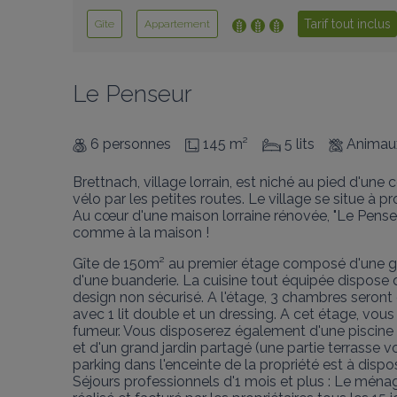
Tarif tout inclus
Gîte
Appartement
Le Penseur
6 personnes
145 m²
5 lits
Animaux
Brettnach, village lorrain, est niché au pied d'un
vélo par les petites routes. Le village se situe à
Au cœur d'une maison lorraine rénovée, "Le Pense
comme à la maison !
Gîte de 150m² au premier étage composé d'une grand
d'une buanderie. La cuisine tout équipée dispose d
design non sécurisé. A l'étage, 3 chambres seront di
avec 1 lit double et un dressing. A cet étage, vou
fumeur. Vous disposerez également d'une piscine n
et d'un grand jardin partagé (une partie terrasse 
parking dans l'enceinte de la propriété est à disposi
Séjours professionnels d'1 mois et plus : Le ménage