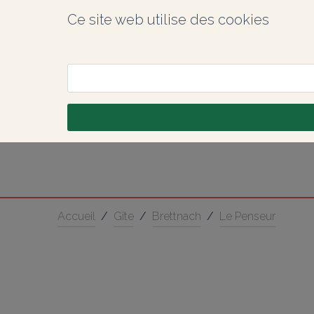
Ce site web utilise des cookies
Accueil
/
Gîte
/
Brettnach
/
Le Penseur