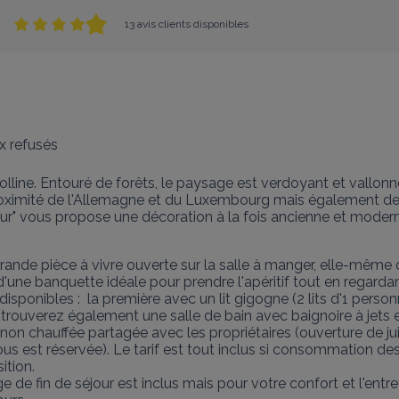
13 avis clients disponibles
 refusés
e colline. Entouré de forêts, le paysage est verdoyant et vallo
 proximité de l'Allemagne et du Luxembourg mais également de M
ur" vous propose une décoration à la fois ancienne et moder
e pièce à vivre ouverte sur la salle à manger, elle-même ouve
'une banquette idéale pour prendre l'apéritif tout en regardan
sponibles :  la première avec un lit gigogne (2 lits d'1 person
s trouverez également une salle de bain avec baignoire à jets
on chauffée partagée avec les propriétaires (ouverture de juin
vous est réservée). Le tarif est tout inclus si consommation de
tion.

 de fin de séjour est inclus mais pour votre confort et l'entre