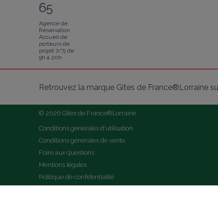
65
Agence de
Réservation
Accueil de
porteurs de
projet 7/7j de
9h à 20h
Retrouvez la marque Gîtes de France®Lorraine su
© 2026 Gîtes de France®Lorraine
Conditions générales d'utilisation
Conditions générales de vente
Foire aux questions
Mentions légales
Politique de confidentialité