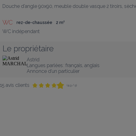
Douche d'angle 90x90, meuble double vasque 2 tiroirs, sèche
WC
rez-de-chaussée
2
 m
²
WC indépendant
Le propriétaire
Astrid
Langues parlées :
français
, 
anglais
Annonce d’un particulier
15 avis clients
(4,9 / 5)