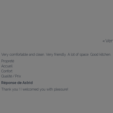
«
Ver
Very comfortable and clean. Very friendly. A lot of space. Good kitchen.
Propreté
Accueil
Confort
Qualité / Prix
Réponse de Astrid
Thank you ! I welcomed you with pleasure!