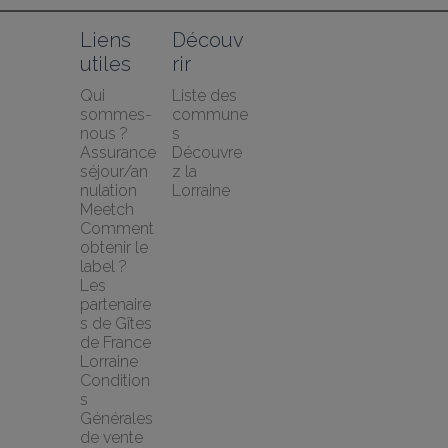
Liens 
Découv
utiles
rir
Qui 
Liste des 
sommes-
commune
nous ?
s
Assurance 
Découvre
séjour/an
z la 
nulation 
Lorraine
Meetch
Comment 
obtenir le 
label ?
Les 
partenaire
s de Gîtes 
de France 
Lorraine
Condition
s 
Générales 
de vente 