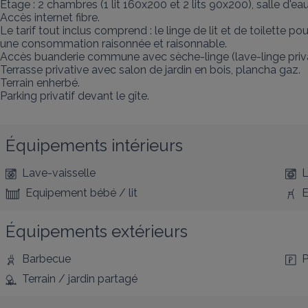
Étage : 2 chambres (1 lit 160x200 et 2 lits 90x200), salle d'eau.
Accès internet fibre.

Le tarif tout inclus comprend : le linge de lit et de toilette po
une consommation raisonnée et raisonnable.

Accès buanderie commune avec sèche-linge (lave-linge privati
Terrasse privative avec salon de jardin en bois, plancha gaz.

Terrain enherbé.

Parking privatif devant le gîte.
Équipements intérieurs
Lave-vaisselle
L
Equipement bébé / lit
E
Équipements extérieurs
Barbecue
P
Terrain / jardin partagé