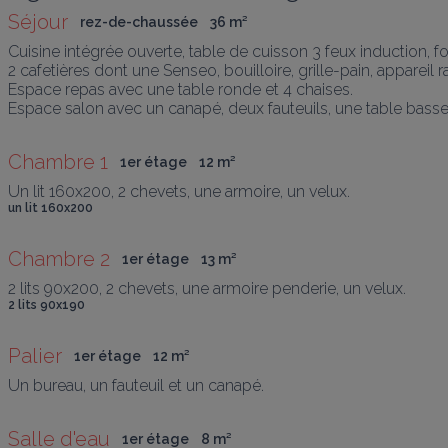
Séjour
rez-de-chaussée
36
 m
²
Cuisine intégrée ouverte, table de cuisson 3 feux induction, fo
2 cafetières dont une Senseo, bouilloire, grille-pain, appareil r
Espace repas avec une table ronde et 4 chaises.

Espace salon avec un canapé, deux fauteuils, une table basse,
Chambre 1
1er étage
12
 m
²
Un lit 160x200, 2 chevets, une armoire, un velux.
un lit 160x200
Chambre 2
1er étage
13
 m
²
2 lits 90x200, 2 chevets, une armoire penderie, un velux.
2 lits 90x190
Palier
1er étage
12
 m
²
Un bureau, un fauteuil et un canapé.
Salle d'eau
1er étage
8
 m
²