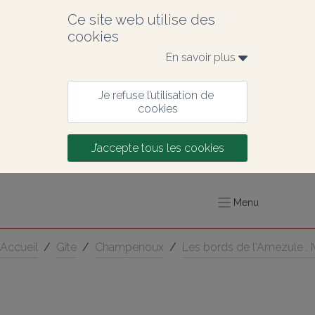
Ce site web utilise des 
cookies
En savoir plus 
Je refuse l’utilisation de 
cookies
J’accepte tous les cookies
Menu
Accueil
/
Gîte
/
Champenoux
/
Les bords de l'Amezule , 