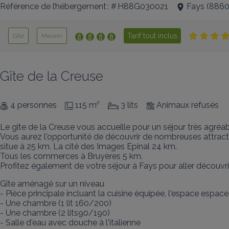
Référence de l’hébergement : # H88G030021
Fays
(
886
Tarif tout inclus
Gîte
Maison
Gîte de la Creuse
4 personnes
115 m²
3 lits
Animaux refusés
Le gîte de la Creuse vous accueille pour un séjour très agréabl
Vous aurez l'opportunité de découvrir de nombreuses attracti
situe à 25 km. La cité des Images Epinal 24 km. 

Tous les commerces à Bruyères 5 km. 

Profitez également de votre séjour à Fays pour aller découvrir
Gîte aménagé sur un niveau

- Pièce principale incluant la cuisine équipée, l'espace espace 
- Une chambre (1 lit 160/200)

- Une chambre (2 lits90/190)

- Salle d'eau avec douche à l'italienne
