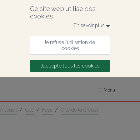
Ce site web utilise des 
cookies
En savoir plus 
Je refuse l’utilisation de 
cookies
J’accepte tous les cookies
Menu
Accueil
/
Gîte
/
Fays
/
Gîte de la Creuse