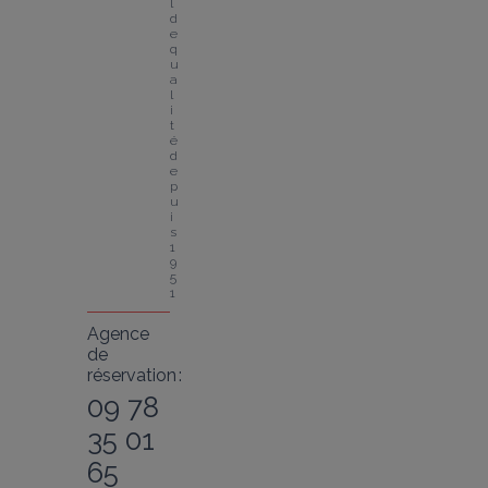
l 
d
e 
q
u
a
l
i
t
é 
d
e
p
u
i
s 
1
9
5
1
Agence
de
réservation :
09 78
35 01
65