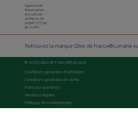
Agence de
Réservation
Accueil de
porteurs de
projet 7/7j de
9h à 20h
Retrouvez la marque Gîtes de France®Lorraine su
© 2026 Gîtes de France®Lorraine
Conditions générales d'utilisation
Conditions générales de vente
Foire aux questions
Mentions légales
Politique de confidentialité