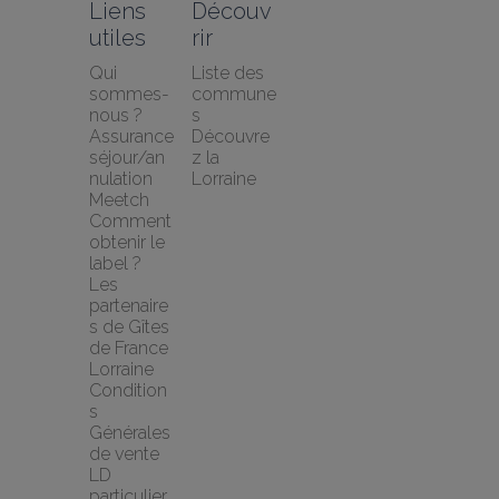
Liens 
Découv
utiles
rir
Qui 
Liste des 
sommes-
commune
nous ?
s
Assurance 
Découvre
séjour/an
z la 
nulation 
Lorraine
Meetch
Comment 
obtenir le 
label ?
Les 
partenaire
s de Gîtes 
de France 
Lorraine
Condition
s 
Générales 
de vente 
LD 
particulier