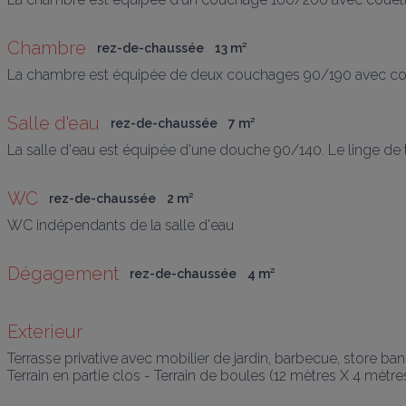
Chambre
rez-de-chaussée
13
 m
²
La chambre est équipée de deux couchages 90/190 avec couette 
Salle d'eau
rez-de-chaussée
7
 m
²
La salle d'eau est équipée d'une douche 90/140. Le linge de t
WC
rez-de-chaussée
2
 m
²
WC indépendants de la salle d'eau
Dégagement
rez-de-chaussée
4
 m
²
Exterieur
Terrasse privative avec mobilier de jardin, barbecue, store ban, 
Terrain en partie clos - Terrain de boules (12 mètres X 4 mètr