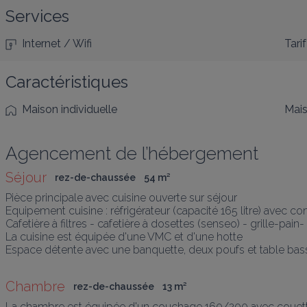
Services
Internet / Wifi
Tarif
Caractéristiques
Maison individuelle
Mais
Agencement de l’hébergement
Séjour
rez-de-chaussée
54
 m
²
Pièce principale avec cuisine ouverte sur séjour

Equipement cuisine : réfrigérateur (capacité 165 litre) avec co
Cafetière à filtres - cafetière à dosettes (senseo) - grille-pain
La cuisine est équipée d'une VMC et d'une hotte  

Espace détente avec une banquette, deux poufs et table basse
Chambre
rez-de-chaussée
13
 m
²
La chambre est équipée d'un couchage 160/200 avec couettes et