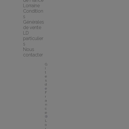
de France 
Lorraine
Condition
s 
Générales 
de vente 
LD 
particulier
s
Nous 
contacter
G
î
t
e
s 
d
e 
F
r
a
n
c
e
® 
L
o
r