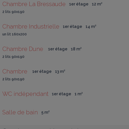
Chambre La Bressaude
1er étage
12
 m
²
2 lits 90x190
Chambre Industrielle
1er étage
14
 m
²
un lit 160x200
Chambre Dune 
1er étage
18
 m
²
2 lits 90x190
Chambre 
1er étage
13
 m
²
2 lits 90x190
WC indépendant
1er étage
1
 m
²
Salle de bain
5
 m
²