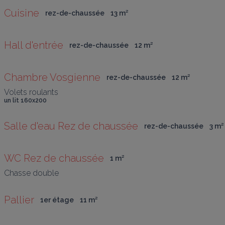
Cuisine
rez-de-chaussée
13
 m
²
Hall d'entrée
rez-de-chaussée
12
 m
²
Chambre Vosgienne
rez-de-chaussée
12
 m
²
Volets roulants
un lit 160x200
Salle d'eau Rez de chaussée
rez-de-chaussée
3
 m
²
WC Rez de chaussée
1
 m
²
Chasse double
Pallier
1er étage
11
 m
²