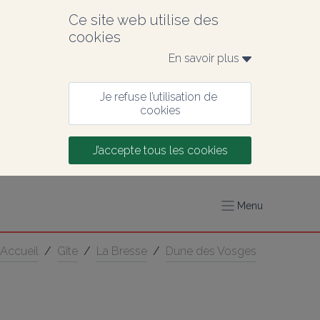
Ce site web utilise des 
cookies
En savoir plus 
Je refuse l’utilisation de 
cookies
J’accepte tous les cookies
Menu
Accueil
/
Gîte
/
La Bresse
/
Dune des Vosges