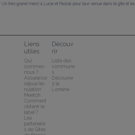
Un très grand merci à Lucie et Pascal pour leur venue dans le gîte et leur
Liens 
Découv
utiles
rir
Qui 
Liste des 
sommes-
commune
nous ?
s
Assurance 
Découvre
séjour/an
z la 
nulation 
Lorraine
Meetch
Comment 
obtenir le 
label ?
Les 
partenaire
s de Gîtes 