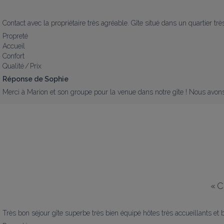
Contact avec la propriétaire très agréable. Gîte situé dans un quartier très
Propreté
Accueil
Confort
Qualité / Prix
Réponse de Sophie
Merci à Marion et son groupe pour la venue dans notre gîte ! Nous avons é
«
C
Très bon séjour gîte superbe très bien équipé hôtes très accueillants et b